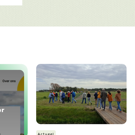
er
Actueel