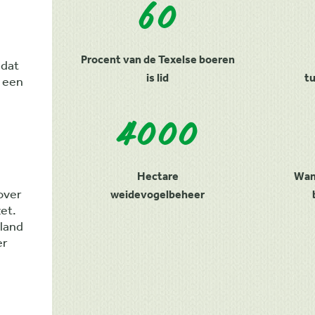
60
Procent van de Texelse boeren
Kilometer
 dat
is lid
t
 een
4000
Hectare
Wan
over
weidevogelbeheer
et.
iland
er