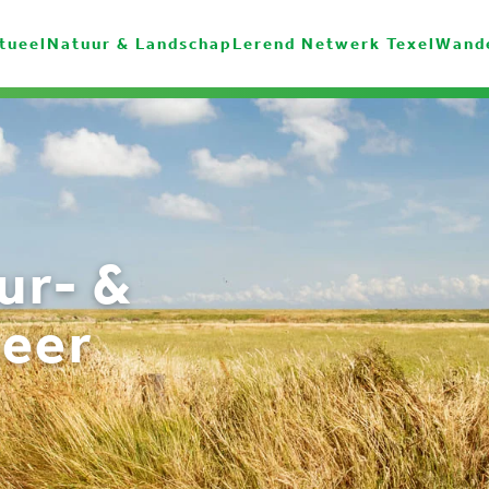
tueel
Natuur & Landschap
Lerend Netwerk Texel
Wand
ur- &
eer