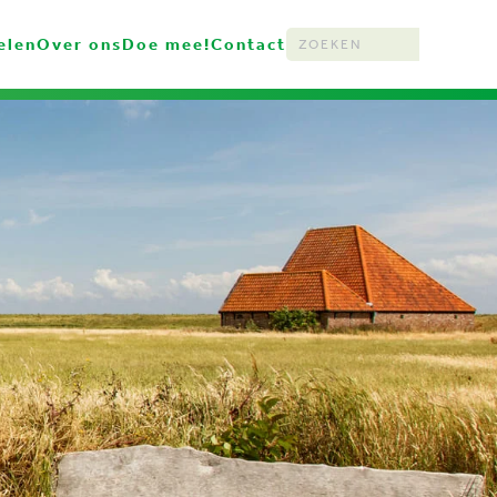
elen
Over ons
Doe mee!
Contact
Type 2 or more characters for resu