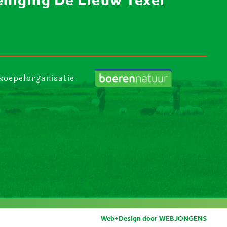
koepelorganisatie
Web+Design door
WEBJONGENS