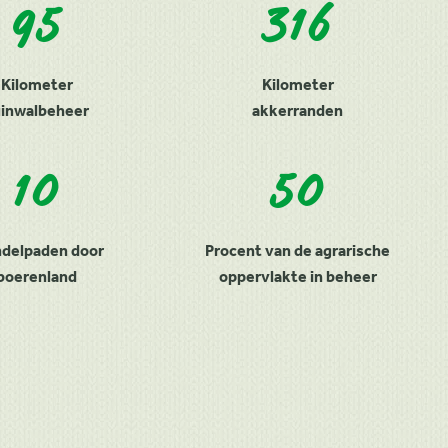
7,5
95
363
316
 natuurvriendelijke
Kilometer
Kilometer
Hectare
uinwalbeheer
oever
akkerranden
rustperiode
214
10
50
10
delpaden door
Hectare
Procent van de agrarische
Wandelpaden door
boerenland
greppels
oppervlakte in beheer
boerenland