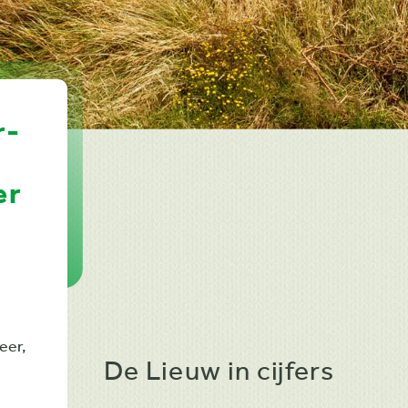
r-
er
eer,
De Lieuw in cijfers