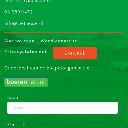
1792 CC Oudeschild
06 28911472
info@DeLieuw.nl
Wat we doen
Word donateur!
Privacystatement
Contact
Onderdeel van de koepelorganisatie
Naam
*
E-mailadres
*