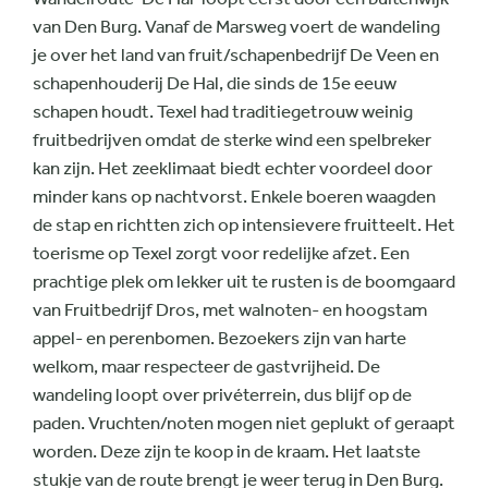
van Den Burg
. Vanaf de Marsweg
voert
de
wandeling
je
over het land van fruit/schapenbedrijf De Veen en
schapenhouderij De Hal, die sinds de 15e eeuw
schapen houdt.
Texel had traditiegetrouw weinig
fruitbedrijven omdat de sterke wind een spelbreker
kan zijn. Het zeeklimaat biedt echter voordeel door
minder kans op nachtvorst. Enkele boeren waagden
de stap en richtten zich op intensievere fruitteelt. Het
toerisme op Texel zorgt voor redelijke afzet.
E
en
prachtige plek om lekker uit te rusten
is de boomgaard
van Fruitbedrijf Dros,
met walnoten
- en
hoogstam
appel- en perenbomen
. Bezoekers zijn van harte
welkom, maar respecteer de gastvrijheid. De
wandeling loopt over privéterrein, dus blijf op de
paden. Vruchten/noten mogen niet geplukt of geraapt
worden. Deze zijn te koop in de kraam. Het laatste
stukje van de route brengt je weer terug in Den Burg.