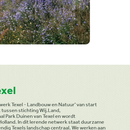
xel
twerk Texel - Landbouw en Natuur' van start
tussen stichting Wij.Land,
 Park Duinen van Texel en wordt
lland. In dit lerende netwerk staat duurzame
ndig Texels landschap centraal. We werken aan