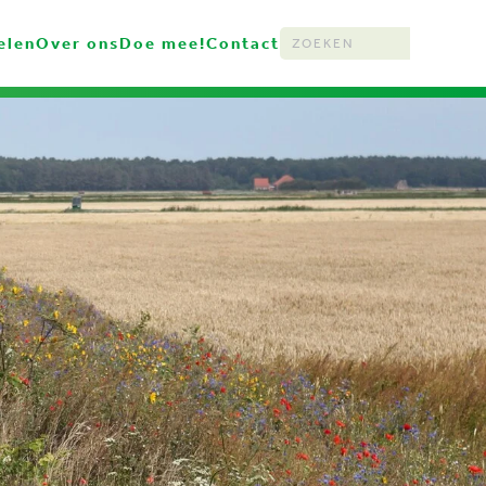
elen
Over ons
Doe mee!
Contact
Type 2 or more characters for resu