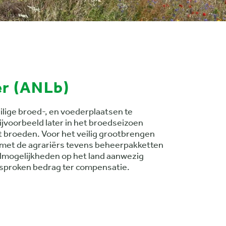
r (ANLb)
ilige broed-, en voederplaatsen te
ijvoorbeeld later in het broedseizoen
t broeden. Voor het veilig grootbrengen
 met de agrariërs tevens beheerpakketten
lmogelijkheden op het land aanwezig
gesproken bedrag ter compensatie.