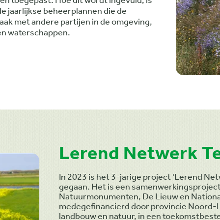
n toegepast. Hoe dit wordt ingevuld, is
 de jaarlijkse beheerplannen die de
aak met andere partijen in de omgeving,
 en waterschappen.
Lerend Netwerk Te
In 2023 is het 3-jarige project 'Lerend Ne
gegaan. Het is een samenwerkingsproject 
Natuurmonumenten, De Lieuw en Nationaal
medegefinancierd door provincie Noord-Ho
landbouw en natuur, in een toekomstbeste