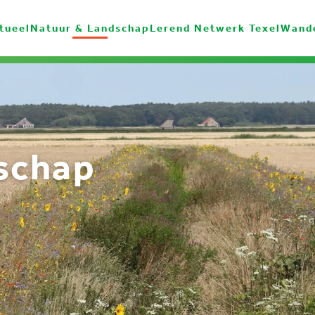
tueel
Natuur & Landschap
Lerend Netwerk Texel
Wand
schap