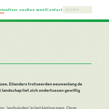
elen
Over ons
Doe mee!
Contact
Type 2 or more characters for resu
 zee. Eilanders trotseerden eeuwenlang de
t landschap liet zich ondertussen gewillig
n, ‘verhuisden’ in het kielzog mee. Onze