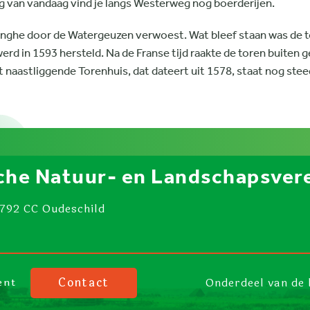
g van vandaag vind je langs Westerweg nog boerderijen.
nghe door de Watergeuzen verwoest. Wat bleef staan was de to
rd in 1593 hersteld. Na de Franse tijd raakte de toren buiten g
t naastliggende Torenhuis, dat dateert uit 1578, staat nog ste
che Natuur- en Landschapsvere
1792 CC Oudeschild
Contact
Onderdeel van de 
ent