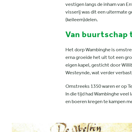
vestigen langs de inham van En
visserij was dit een uitermate 
(keileem)delen.
Van buurtschap t
Het dorp Wambinghe is omstreek
erna groeide het uit tot een g
eigen kapel, gesticht door Wil
Westeynde, wat verder verbast
Omstreeks 1350 waren er op Tex
In die tijd had Wambinghe veel 
en boeren kregen te kampen met