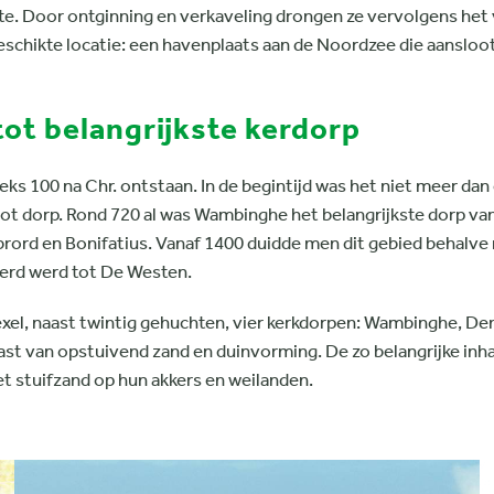
te. Door ontginning en verkaveling drongen ze vervolgens het 
geschikte locatie: een havenplaats aan de Noordzee die aanslo
ot belangrijkste kerdorp
s 100 na Chr. ontstaan. In de begintijd was het niet meer dan
root dorp. Rond 720 al was Wambinghe het belangrijkste dorp v
librord en Bonifatius. Vanaf 1400 duidde men dit gebied beha
erd werd tot De Westen.
el, naast twintig gehuchten, vier kerkdorpen: Wambinghe, De
last van opstuivend zand en duinvorming. De zo belangrijke inh
 stuifzand op hun akkers en weilanden.