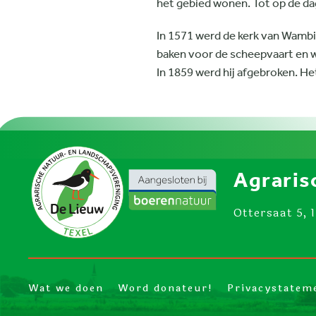
het gebied wonen. Tot op de da
In 1571 werd de kerk van Wambi
baken voor de scheepvaart en we
In 1859 werd hij afgebroken. He
Agraris
Ottersaat 5, 
Wat we doen
Word donateur!
Privacystatem