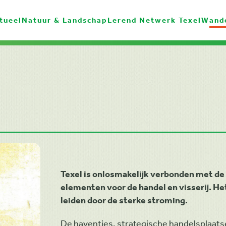
tueel
Natuur & Landschap
Lerend Netwerk Texel
Wand
Texel is onlosmakelijk verbonden met de
elementen voor de handel en visserij. He
leiden door de sterke stroming.
De haventjes, strategische handelsplaatse